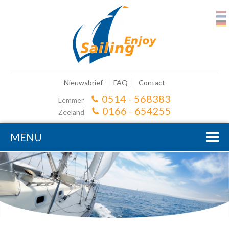
Nieuwsbrief
FAQ
Contact
0514 - 568383
Lemmer
0166 - 654255
Zeeland
MENU