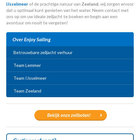
IJsselmeer
of de prachtige natuur van
Zeeland
, wij zorgen ervoor
dat u optimaal kunt genieten van het water. Neem contact met
ons op om uw ideale zeiljacht te boeken en begin aan een
avontuur om nooit te vergeten!
Over Enjoy Sailing
Betrouwbare zeiljacht verhuur
Team Lemmer
Team IJsselmeer
Team Zeeland
Bekijk onze zeilboten!