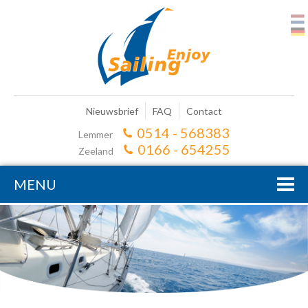
Nieuwsbrief
FAQ
Contact
0514 - 568383
Lemmer
0166 - 654255
Zeeland
MENU