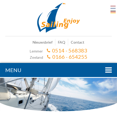
Nieuwsbrief
FAQ
Contact
0514 - 568383
Lemmer
0166 - 654255
Zeeland
MENU