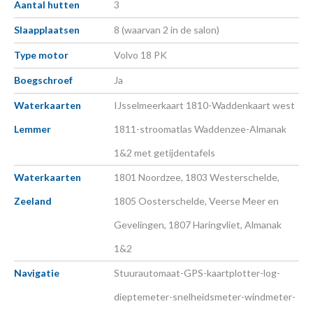
Aantal hutten
3
Slaapplaatsen
8 (waarvan 2 in de salon)
Type motor
Volvo 18 PK
Boegschroef
Ja
Waterkaarten
IJsselmeerkaart 1810-Waddenkaart west
Lemmer
1811-stroomatlas Waddenzee-Almanak
1&2 met getijdentafels
Waterkaarten
1801 Noordzee, 1803 Westerschelde,
Zeeland
1805 Oosterschelde, Veerse Meer en
Gevelingen, 1807 Haringvliet, Almanak
1&2
Navigatie
Stuurautomaat-GPS-kaartplotter-log-
dieptemeter-snelheidsmeter-windmeter-