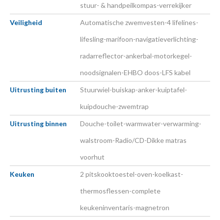
stuur- & handpeilkompas-verrekijker
Veiligheid
Automatische zwemvesten-4 lifelines-
lifesling-marifoon-navigatieverlichting-
radarreflector-ankerbal-motorkegel-
noodsignalen-EHBO doos-LFS kabel
Uitrusting buiten
Stuurwiel-buiskap-anker-kuiptafel-
kuipdouche-zwemtrap
Uitrusting binnen
Douche-toilet-warmwater-verwarming-
walstroom-Radio/CD-Dikke matras
voorhut
Keuken
2 pitskooktoestel-oven-koelkast-
thermosflessen-complete
keukeninventaris-magnetron