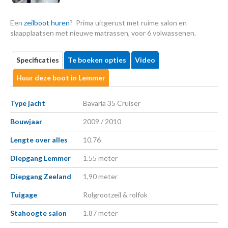
Een
zeilboot huren
? Prima uitgerust met ruime salon en
slaapplaatsen met nieuwe matrassen, voor 6 volwassenen.
Specificaties
Te boeken opties
Video
Huur deze boot in Lemmer
Type jacht
Bavaria 35 Cruiser
Bouwjaar
2009 / 2010
Lengte over alles
10.76
Diepgang Lemmer
1.55 meter
Diepgang Zeeland
1,90 meter
Tuigage
Rolgrootzeil & rolfok
Stahoogte salon
1.87 meter