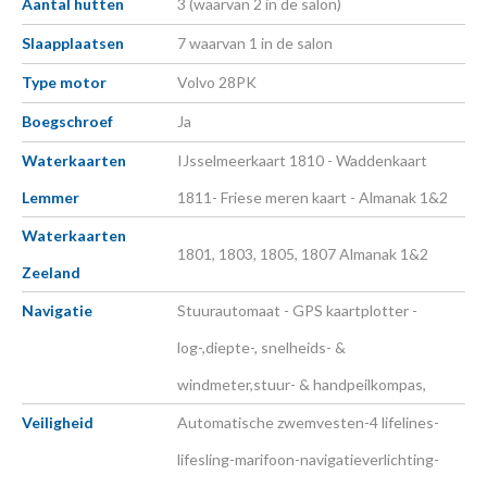
Aantal hutten
3 (waarvan 2 in de salon)
Slaapplaatsen
7 waarvan 1 in de salon
Type motor
Volvo 28PK
Boegschroef
Ja
Waterkaarten
IJsselmeerkaart 1810 - Waddenkaart
Lemmer
1811- Friese meren kaart - Almanak 1&2
Waterkaarten
1801, 1803, 1805, 1807 Almanak 1&2
Zeeland
Navigatie
Stuurautomaat - GPS kaartplotter -
log-,diepte-, snelheids- &
windmeter,stuur- & handpeilkompas,
Veiligheid
Automatische zwemvesten-4 lifelines-
lifesling-marifoon-navigatieverlichting-