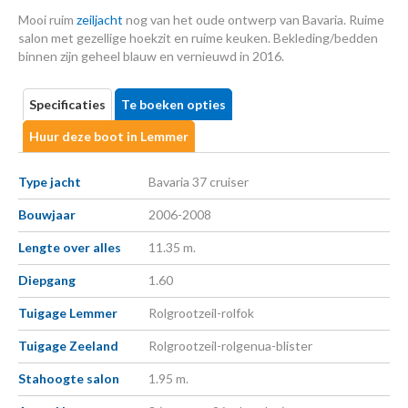
Mooi ruim
zeiljacht
nog van het oude ontwerp van Bavaria. Ruime
salon met gezellige hoekzit en ruime keuken. Bekleding/bedden
binnen zijn geheel blauw en vernieuwd in 2016.
Specificaties
Te boeken opties
Huur deze boot in Lemmer
Type jacht
Bavaria 37 cruiser
Bouwjaar
2006-2008
Lengte over alles
11.35 m.
Diepgang
1.60
Tuigage Lemmer
Rolgrootzeil-rolfok
Tuigage Zeeland
Rolgrootzeil-rolgenua-blister
Stahoogte salon
1.95 m.