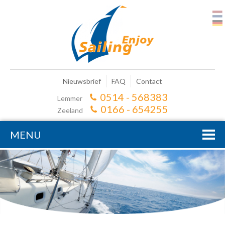
Nieuwsbrief
FAQ
Contact
0514 - 568383
Lemmer
0166 - 654255
Zeeland
MENU