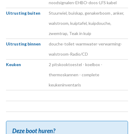
noodsignalen-EHBO-doos-LFS kabel
Uitrusting buiten
Stuurwiel, buiskap, genakerboom , anker,
walstroom, kuiptafel, kuipdouche,
zwemtrap, Teak in kuip
Uitrusting binnen
douche-toilet-warmwater-verwarming-
walstroom-Radio/CD
Keuken
2 pitskooktoestel - koelbox -
thermoskannen - complete
keukeninventaris
Deze boot huren?