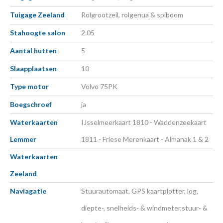
Tuigage Zeeland
Rolgrootzeil, rolgenua & spiboom
Stahoogte salon
2.05
Aantal hutten
5
Slaapplaatsen
10
Type motor
Volvo 75PK
Boegschroef
ja
Waterkaarten
IJsselmeerkaart 1810 - Waddenzeekaart
Lemmer
1811 - Friese Merenkaart - Almanak 1 & 2
Waterkaarten
Zeeland
Naviagatie
Stuurautomaat, GPS kaartplotter, log,
diepte-, snelheids- & windmeter,stuur- &