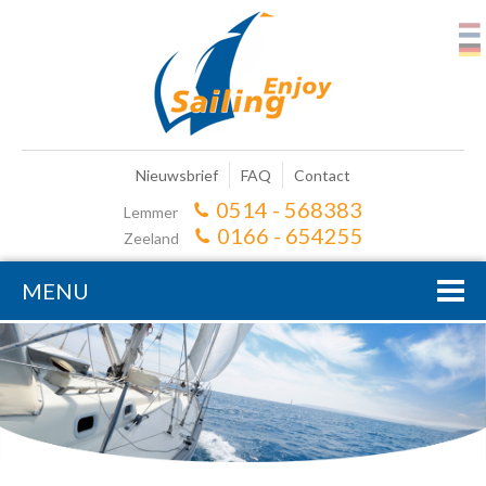
Nieuwsbrief
FAQ
Contact
0514 - 568383
Lemmer
0166 - 654255
Zeeland
MENU