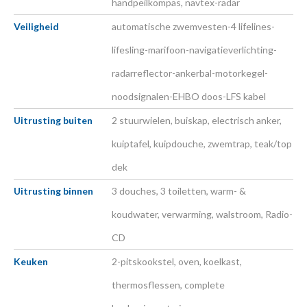
handpeilkompas, navtex-radar
Veiligheid
automatische zwemvesten-4 lifelines-
lifesling-marifoon-navigatieverlichting-
radarreflector-ankerbal-motorkegel-
noodsignalen-EHBO doos-LFS kabel
Uitrusting buiten
2 stuurwielen, buiskap, electrisch anker,
kuiptafel, kuipdouche, zwemtrap, teak/top
dek
Uitrusting binnen
3 douches, 3 toiletten, warm- &
koudwater, verwarming, walstroom, Radio-
CD
Keuken
2-pitskookstel, oven, koelkast,
thermosflessen, complete