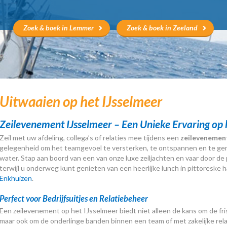
Zoek & boek in Lemmer
Zoek & boek in Zeeland
Uitwaaien op het IJsselmeer
Zeilevenement IJsselmeer – Een Unieke Ervaring op
Zeil met uw afdeling, collega’s of relaties mee tijdens een
zeilevenement
gelegenheid om het teamgevoel te versterken, te ontspannen en te gen
water. Stap aan boord van een van onze luxe zeiljachten en vaar door de
terwijl u onderweg kunt genieten van een heerlijke lunch in pittoreske h
Enkhuizen
.
Perfect voor Bedrijfsuitjes en Relatiebeheer
Een zeilevenement op het IJsselmeer biedt niet alleen de kans om de fri
maar ook om de onderlinge banden binnen een team of met zakelijke rela