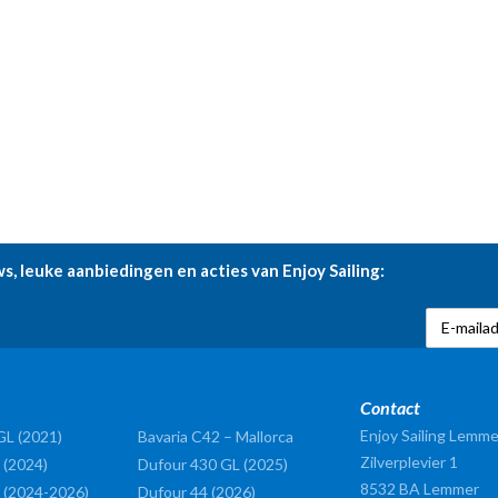
ws, leuke aanbiedingen en acties van Enjoy Sailing:
Contact
Enjoy Sailing Lemme
GL (2021)
Bavaria C42 – Mallorca
Zilverplevier 1
 (2024)
Dufour 430 GL (2025)
8532 BA
Lemmer
 (2024-2026)
Dufour 44 (2026)