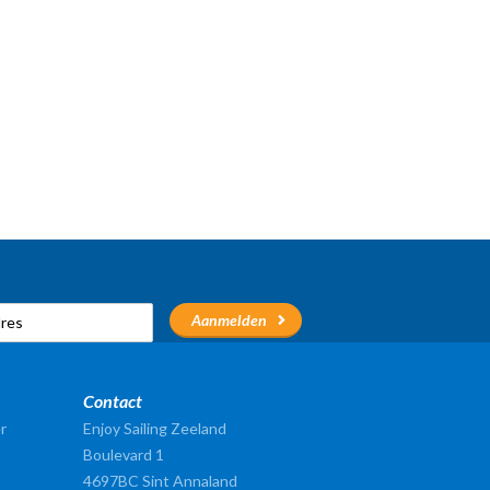
Contact
r
Enjoy Sailing Zeeland
Boulevard 1
4697BC Sint Annaland