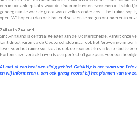
een mooie ankerplaats, waar de kinderen kunnen zwemmen of krabbetjes
genoeg ruimte voor de groot water zeilers onder ons……het ruime sop li
open. Wij hopen u dan ook komend seizoen te mogen ontmoeten in onz
Zeilen in Zeeland
Sint Annaland is centraal gelegen aan de Oosterschelde. Vanuit onze ver
kunt direct varen op de Oosterschelde maar ook het Grevelingenmeer l
liever voor het ruime sop kiest is ook de roompotsluis in korte tijd te b
Kortom onze vertrek haven is een perfect uitganspunt voor een heerlijke
Al met al een heel veelzijdig gebied. Gelukkig is het team van Enjo
en wij informeren u dan ook graag vooraf bij het plannen van uw zei