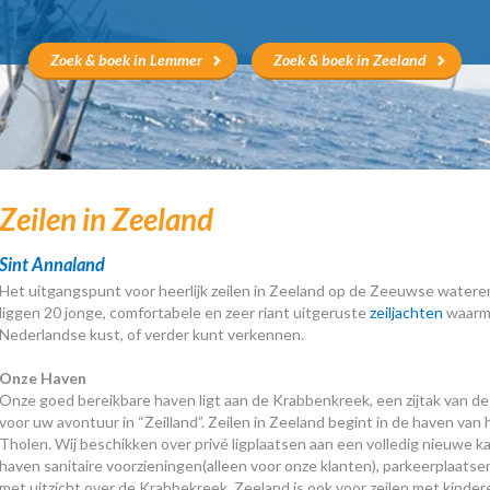
Zoek & boek in Lemmer
Zoek & boek in Zeeland
Zeilen in Zeeland
Sint Annaland
Het uitgangspunt voor heerlijk zeilen in Zeeland op de Zeeuwse wateren
liggen 20 jonge, comfortabele en zeer riant uitgeruste
zeiljachten
waarme
Nederlandse kust, of verder kunt verkennen.
Onze Haven
Onze goed bereikbare haven ligt aan de Krabbenkreek, een zijtak van d
voor uw avontuur in “Zeilland”. Zeilen in Zeeland begint in de haven van
Tholen. Wij beschikken over privé ligplaatsen aan een volledig nieuwe ka
haven sanitaire voorzieningen(alleen voor onze klanten), parkeerplaatse
met uitzicht over de Krabbekreek. Zeeland is ook voor zeilen met kinderen