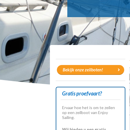
Bekijk onze zeilboten!
Gratis proefvaart?
Ervaar hoe het is om te zeilen
op een zeilboot van Enjoy
Sailing.
Wij bieden u een gratis