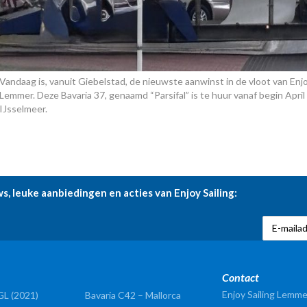
Vandaag is, vanuit Giebelstad, de nieuwste aanwinst in de vloot van Enj
Lemmer. Deze Bavaria 37, genaamd “Parsifal” is te huur vanaf begin April 
IJsselmeer.
ws, leuke aanbiedingen en acties van Enjoy Sailing:
Contact
Enjoy Sailing Lemme
GL (2021)
Bavaria C42 – Mallorca