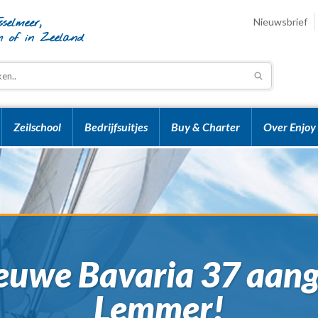
Nieuwsbrief
Zeilschool
Bedrijfsuitjes
Buy & Charter
Over Enjoy 
ieuwe Bavaria 37 aan
Lemmer!