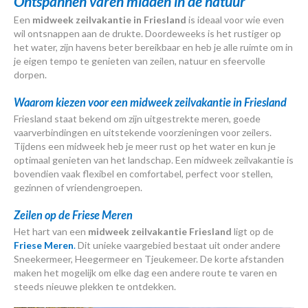
Ontspannen varen midden in de natuur
Een
midweek zeilvakantie in Friesland
is ideaal voor wie even
wil ontsnappen aan de drukte. Doordeweeks is het rustiger op
het water, zijn havens beter bereikbaar en heb je alle ruimte om in
je eigen tempo te genieten van zeilen, natuur en sfeervolle
dorpen.
Waarom kiezen voor een midweek zeilvakantie in Friesland
Friesland staat bekend om zijn uitgestrekte meren, goede
vaarverbindingen en uitstekende voorzieningen voor zeilers.
Tijdens een midweek heb je meer rust op het water en kun je
optimaal genieten van het landschap. Een midweek zeilvakantie is
bovendien vaak flexibel en comfortabel, perfect voor stellen,
gezinnen of vriendengroepen.
Zeilen op de Friese Meren
Het hart van een
midweek zeilvakantie Friesland
ligt op de
Friese Meren
.
Dit unieke vaargebied bestaat uit onder andere
Sneekermeer, Heegermeer en Tjeukemeer. De korte afstanden
maken het mogelijk om elke dag een andere route te varen en
steeds nieuwe plekken te ontdekken.