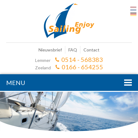
Nieuwsbrief
FAQ
Contact
0514 - 568383
Lemmer
0166 - 654255
Zeeland
MENU