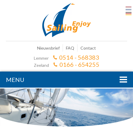
Nieuwsbrief
FAQ
Contact
0514 - 568383
Lemmer
0166 - 654255
Zeeland
MENU