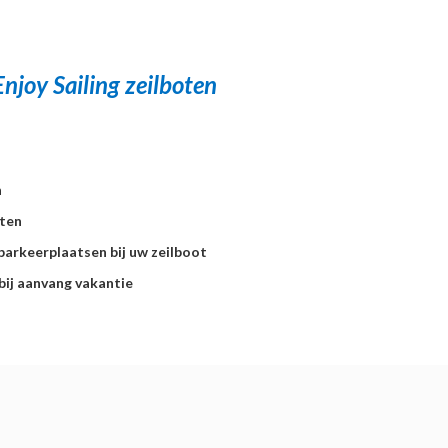
njoy Sailing zeilboten
n
hten
parkeerplaatsen bij uw zeilboot
 bij aanvang vakantie