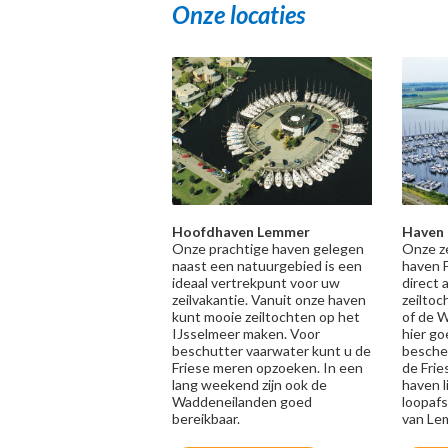
Onze locaties
Hoofdhaven Lemmer
Haven 
Onze prachtige haven gelegen
Onze ze
naast een natuurgebied is een
haven 
ideaal vertrekpunt voor uw
direct 
zeilvakantie. Vanuit onze haven
zeiltoc
kunt mooie zeiltochten op het
of de W
IJsselmeer maken. Voor
hier go
beschutter vaarwater kunt u de
besche
Friese meren opzoeken. In een
de Fri
lang weekend zijn ook de
haven l
Waddeneilanden goed
loopaf
bereikbaar.
van Le