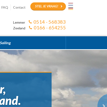
STEL JE VRAAG!
FAQ
Contact
0514 - 568383
Lemmer
0166 - 654255
Zeeland
Sailing
r,
land.