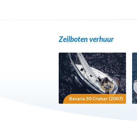
Zeilboten verhuur
tamaran Bali 4.1 (2020)
Bavaria 30 Cruiser (2007)