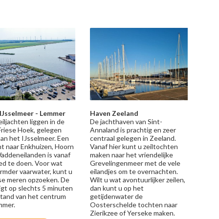
IJsselmeer - Lemmer
Haven Zeeland
iljachten liggen in de
De jachthaven van Sint-
Friese Hoek, gelegen
Annaland is prachtig en zeer
aan het IJsselmeer. Een
centraal gelegen in Zeeland.
ht naar Enkhuizen, Hoorn
Vanaf hier kunt u zeiltochten
addeneilanden is vanaf
maken naar het vriendelijke
ed te doen. Voor wat
Grevelingenmeer met de vele
rmder vaarwater, kunt u
eilandjes om te overnachten.
ese meren opzoeken. De
Wilt u wat avontuurlijker zeilen,
igt op slechts 5 minuten
dan kunt u op het
stand van het centrum
getijdenwater de
mmer.
Oosterschelde tochten naar
Zierikzee of Yerseke maken.