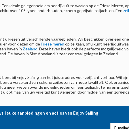
s. Een ideale gelegenheid om heerlijk uit te waaien op de Friese Meren, 
eschikt over 105 goed onderhouden, scherp geprijsde zeiljachten. Een
zei
 kunt u kiezen uit verschillende vaargebieden. Wij beschikken over een dr
u er voor kiezen om de
Friese meren
op te gaan, of u kunt heerlijk uitwa
een haven in
Zeeland
. Deze haven biedt ook de perfecte mogelijkheid vo
nd. De haven in Sint Annaland is zeer centraal gelegen in Zeeland.
 bent bij Enjoy Sailing aan het juiste adres voor zeiljacht verhuur. Wij z
s bent u verzekerd van schone zeilboten van hoge kwaliteit. Ook organis
lt u meer weten over de mogelijkheden om een zeiljacht te huren in Zee
 u optimaal van uw vrije tijd kunt genieten door middel van een zorgeloz
ws, leuke aanbiedingen en acties van Enjoy Sailing: