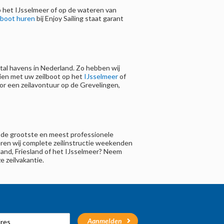
op het IJsselmeer of op de wateren van
lboot huren
bij Enjoy Sailing staat garant
ietal havens in Nederland. Zo hebben wij
aien met uw zeilboot op het
IJsselmeer
of
or een zeilavontuur op de Grevelingen,
ijn de grootste en meest professionele
eren wij complete zeilinstructie weekenden
land, Friesland of het IJsselmeer? Neem
e zeilvakantie.