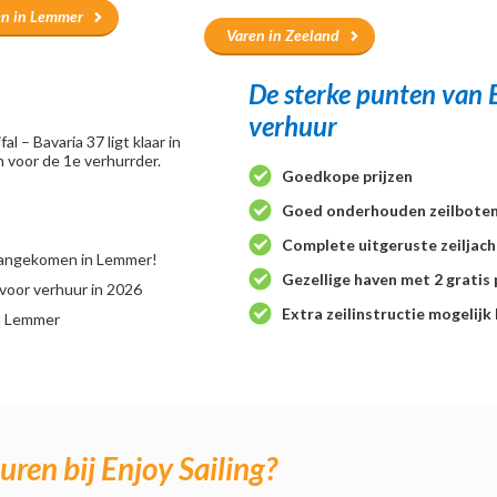
en in Lemmer
Varen in Zeeland
De sterke punten van E
verhuur
fal – Bavaria 37 ligt klaar in
 voor de 1e verhurrder.
Goedkope prijzen
Goed onderhouden zeilbote
Complete uitgeruste zeiljac
 aangekomen in Lemmer!
Gezellige haven met 2 gratis 
oor verhuur in 2026
Extra zeilinstructie mogelijk
n Lemmer
ren bij Enjoy Sailing?