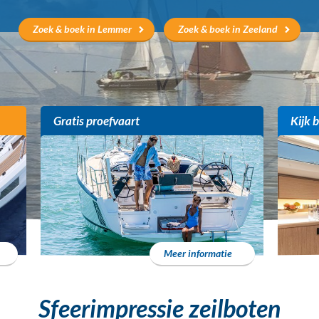
Zoek & boek in Lemmer
Zoek & boek in Zeeland
Gratis proefvaart
Kijk 
Meer informatie
Sfeerimpressie zeilboten